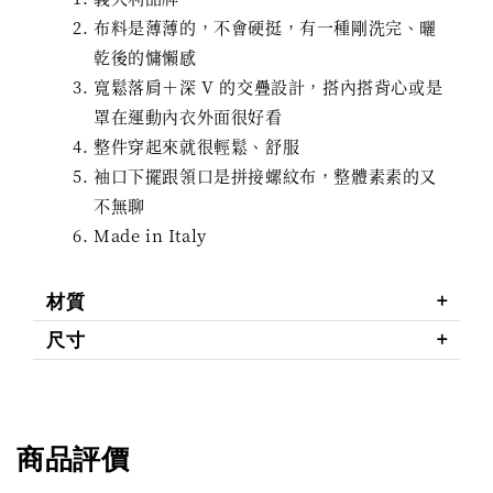
布料是薄薄的，不會硬挺，有一種剛洗完、曬
乾後的慵懶感
寬鬆落肩＋深 V 的交疊設計，搭內搭背心或是
罩在運動內衣外面很好看
整件穿起來就很輕鬆、舒服
袖口下擺跟領口是拼接螺紋布，整體素素的又
不無聊
Made in Italy
材質
尺寸
商品評價