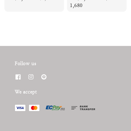
price
price
price
1,680
Follow us
We accept