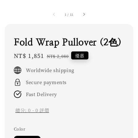
1
/
11
Fold Wrap Pullover (2色)
Sale
NT$ 1,851
Regular
優惠
NT$ 2,080
price
price
Worldwide shipping
Secure payments
Fast Delivery
總分:
0
-
0
評價
Color