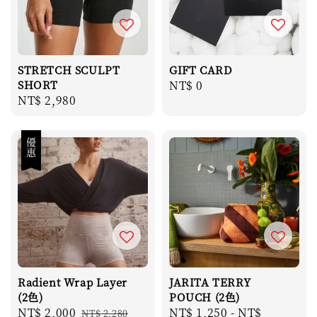
STRETCH SCULPT
GIFT CARD
SHORT
Regular
NT$ 0
Regular
NT$ 2,980
price
price
優惠
Radient Wrap Layer
JARITA TERRY
(2色)
POUCH (2色)
Sale
NT$ 2,000
Regular
Regular
NT$ 1,250
-
NT$
NT$ 2,280