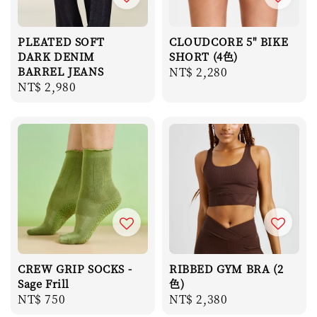
PLEATED SOFT
CLOUDCORE 5" BIKE
DARK DENIM
SHORT (4色)
BARREL JEANS
Regular
NT$ 2,280
Regular
NT$ 2,980
price
price
CREW GRIP SOCKS -
RIBBED GYM BRA (2
Sage Frill
色)
Regular
NT$ 750
Regular
NT$ 2,380
price
price