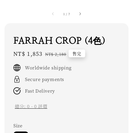
1
/
7
FARRAH CROP (4色)
Sale
NT$ 1,853
Regular
售完
NT$ 2,180
price
price
Worldwide shipping
Secure payments
Fast Delivery
總分:
0
-
0
評價
Size