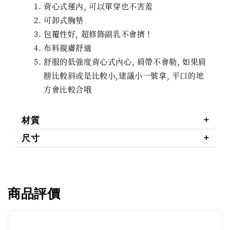
背心式運內, 可以單穿也不害羞
可卸式胸墊
包覆性好, 超修飾副乳不會擠！
布料親膚舒適
舒服的低強度背心式內心, 肩帶不會勒, 如果肩
膀比較斜或是比較小,建議小一號拿, 平口的地
方會比較合哦
材質
尺寸
商品評價