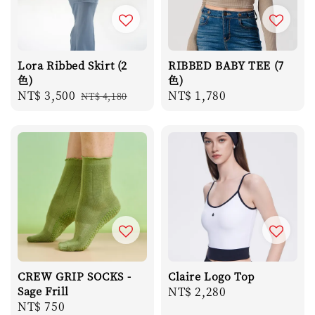
Lora Ribbed Skirt (2
RIBBED BABY TEE (7
色)
色)
Sale
NT$ 3,500
Regular
Regular
NT$ 1,780
NT$ 4,180
price
price
price
CREW GRIP SOCKS -
Claire Logo Top
Sage Frill
Regular
NT$ 2,280
Regular
NT$ 750
price