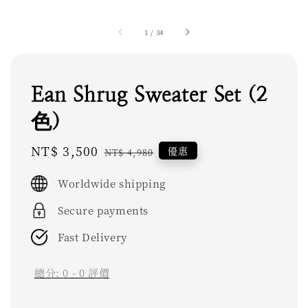
1
/
34
Ean Shrug Sweater Set (2
色)
Sale
NT$ 3,500
Regular
優惠
NT$ 4,980
price
price
Worldwide shipping
Secure payments
Fast Delivery
總分:
0
-
0
評價