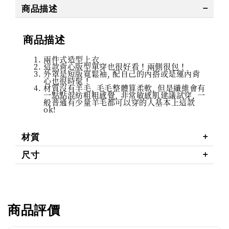
商品描述
商品描述
兩件式造型上衣
這款背心版型單穿也很好看！兩側很包！
外罩是短版寬鬆袖, 配自己的內搭或是運內背
心也很時髦！
材質沒有羊毛, 毛毛整體算柔軟, 但是纖維會有
一點點混紡粗粗感覺, 非常敏感肌建議試穿, 一
般普通有少量羊毛都可以穿的人基本上這款
ok!
材質
尺寸
商品評價