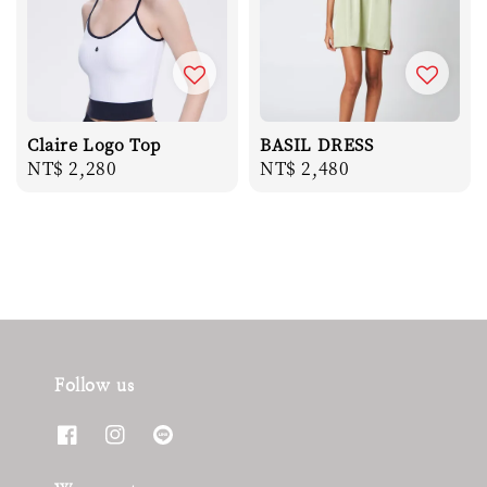
Claire Logo Top
BASIL DRESS
Regular
NT$ 2,280
Regular
NT$ 2,480
price
price
Follow us