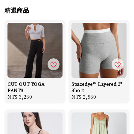
精選商品
CUT OUT YOGA
Spacedye™ Layered 3"
PANTS
Short
Regular
NT$ 3,280
Regular
NT$ 2,580
price
price