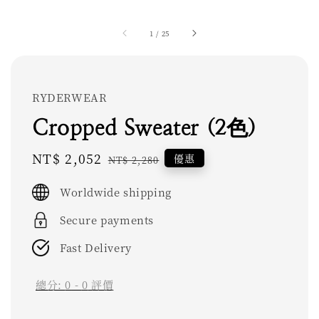
1
/
25
RYDERWEAR
Cropped Sweater (2色)
Sale
NT$ 2,052
Regular
優惠
NT$ 2,280
price
price
Worldwide shipping
Secure payments
Fast Delivery
總分:
0
-
0
評價