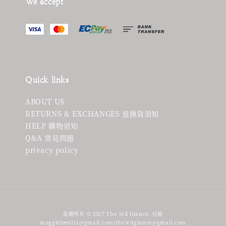
We accept
Quick links
ABOUT US
RETURNS & EXCHANGES 退換貨須知
HELP 購物須知
Q&A 常見問題
privacy policy
版權所有 © 2017 The 3rd Glance. 信箱
maggielee0211@gmail.com/the3rdglance@gmail.com