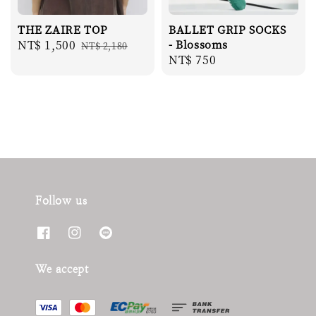
THE ZAIRE TOP
BALLET GRIP SOCKS
Sale
NT$ 1,500
Regular
- Blossoms
NT$ 2,180
Regular
NT$ 750
price
price
price
Follow us
We accept