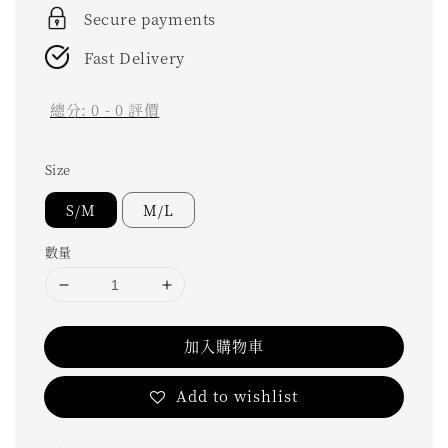
Secure payments
Fast Delivery
總分:
0
-
0
評價
Size
S/M
M/L
數量
加入購物車
Add to wishlist