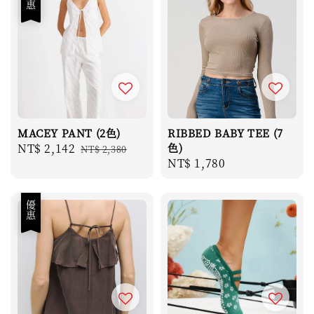
優惠
MACEY PANT (2色)
RIBBED BABY TEE (7
Sale
NT$ 2,142
Regular
色)
NT$ 2,380
Regular
NT$ 1,780
price
price
price
優惠