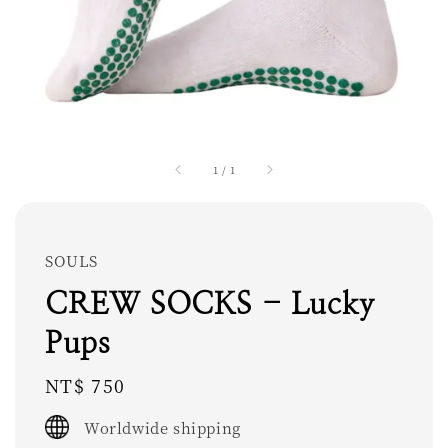
1
/
1
SOULS
CREW SOCKS - Lucky
Pups
Regular
NT$ 750
price
Worldwide shipping