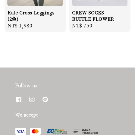
Kate Cross Leggings
CREW SOCKS -
(2色)
RUFFLE FLOWER
Regular
NT$ 1,980
Regular
NT$ 750
price
price
Follow us
We accept