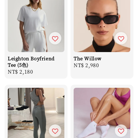
Leighton Boyfriend
The Willow
Tee (5色)
Regular
NT$ 2,980
Regular
NT$ 2,180
price
price