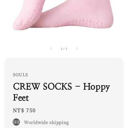
1
/
1
SOULS
CREW SOCKS - Hoppy
Feet
Regular
NT$ 750
price
Worldwide shipping