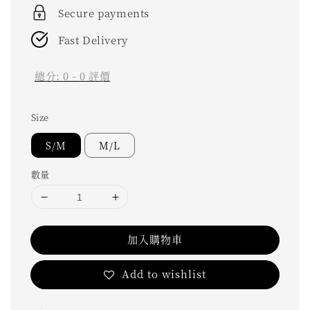
Secure payments
Fast Delivery
總分:
0
-
0
評價
Size
S/M
M/L
數量
加入購物車
Add to wishlist