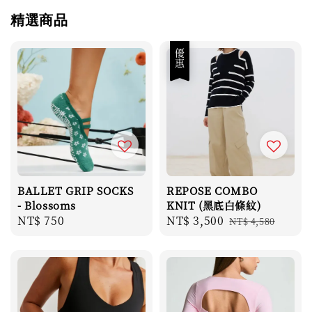
精選商品
優惠
BALLET GRIP SOCKS
REPOSE COMBO
- Blossoms
KNIT (黑底白條紋)
Regular
NT$ 750
Sale
NT$ 3,500
Regular
NT$ 4,580
price
price
price