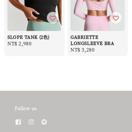
SLOPE TANK (2色)
GABRIETTE
Regular
NT$ 2,980
LONGSLEEVE BRA
Regular
NT$ 3,280
price
price
Follow us