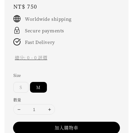
Regular
NT$ 750
price
Worldwide shipping
Secure payments
Fast Delivery
總分:
0
-
0
評價
Size
S
M
數量
加入購物車