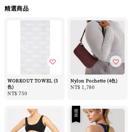
精選商品
WORKOUT TOWEL (5
Nylon Pochette (4色)
色)
Regular
NT$ 1,780
Regular
NT$ 750
price
price
優惠