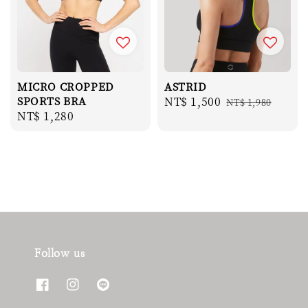
MICRO CROPPED
ASTRID
SPORTS BRA
Sale
NT$ 1,500
Regular
NT$ 1,980
Regular
NT$ 1,280
price
price
price
Follow us