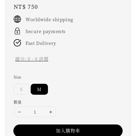
Regular
NT$ 750
price
Worldwide shipping
Secure payments
Fast Delivery
總分:
0
-
0
評價
Size
S
M
數量
加入購物車