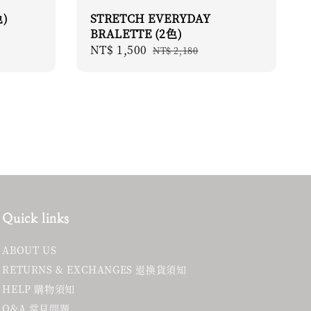
色)
STRETCH EVERYDAY
BRALETTE (2色)
Sale
NT$ 1,500
Regular
NT$ 2,180
price
price
Quick links
ABOUT US
RETURNS & EXCHANGES 退換貨須知
HELP 購物須知
Q&A 常見問題