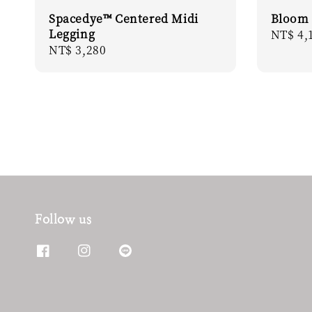
Spacedye™ Centered Midi
Bloom 
Legging
Regula
NT$ 4,
Regular
NT$ 3,280
price
price
Follow us