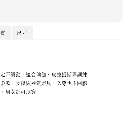
材質
尺寸
穩定不滑動，適合瑜伽、皮拉提斯等訓練
盈柔軟，支撐與透氣兼具，久穿也不悶腳
寸，男女都可以穿