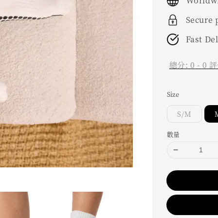
Worldwi
Secure
Fast De
總分:
0
-
0
評
Size
S/M
數量