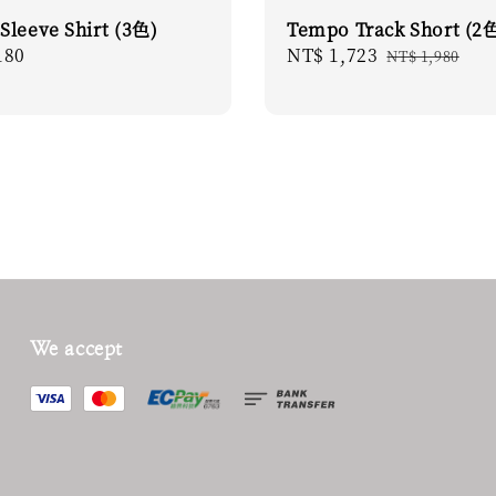
Sleeve Shirt (3色)
Tempo Track Short (2
r
180
Sale
NT$ 1,723
Regular
NT$ 1,980
price
price
We accept