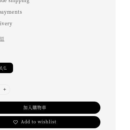
de shipping
 payments
livery
價
M/L
加入購物車
Add to wishlist