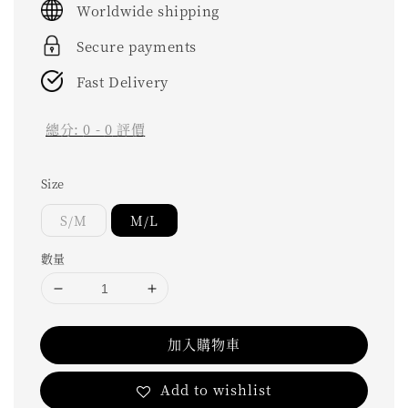
Worldwide shipping
Secure payments
Fast Delivery
總分:
0
-
0
評價
Size
S/M
M/L
數量
加入購物車
Add to wishlist