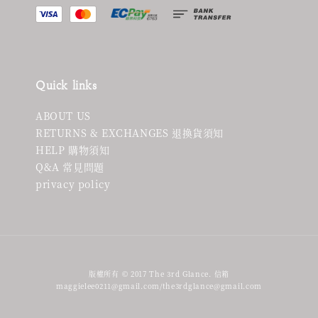
Quick links
ABOUT US
RETURNS & EXCHANGES 退換貨須知
HELP 購物須知
Q&A 常見問題
privacy policy
版權所有 © 2017 The 3rd Glance. 信箱
maggielee0211@gmail.com/the3rdglance@gmail.com