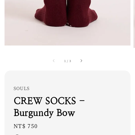
1
/
3
SOULS
CREW SOCKS -
Burgundy Bow
Regular
NT$ 750
price