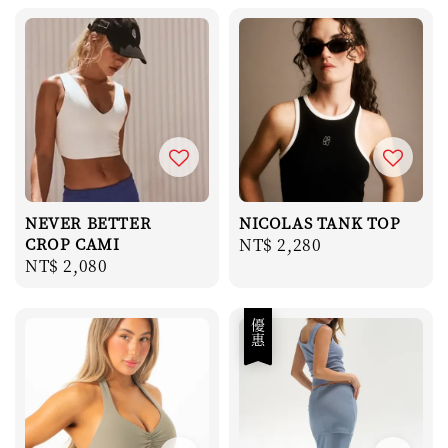
NEVER BETTER
NICOLAS TANK TOP
CROP CAMI
Regular
NT$ 2,280
Regular
NT$ 2,080
price
price
優惠