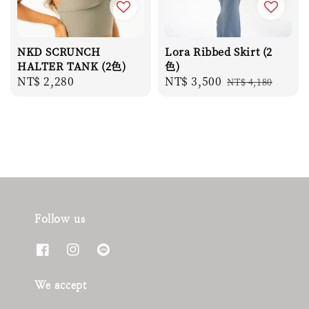
NKD SCRUNCH
Lora Ribbed Skirt (2
HALTER TANK (2色)
色)
Regular
NT$ 2,280
Sale
NT$ 3,500
Regular
NT$ 4,180
price
price
price
Follow us
We accept