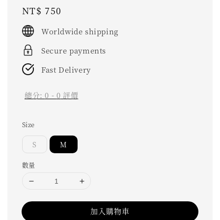
Regular
NT$ 750
price
Worldwide shipping
Secure payments
Fast Delivery
總分:
0
-
0
評價
Size
S
M
數量
加入購物車