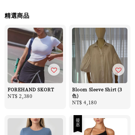
精選商品
FOREHAND SKORT
Bloom Sleeve Shirt (3
Regular
NT$ 2,380
色)
Regular
NT$ 4,180
price
price
優惠