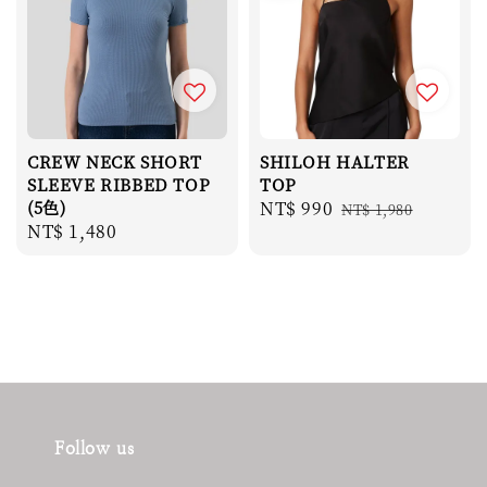
CREW NECK SHORT
SHILOH HALTER
SLEEVE RIBBED TOP
TOP
(5色)
Sale
NT$ 990
Regular
NT$ 1,980
Regular
NT$ 1,480
price
price
price
Follow us