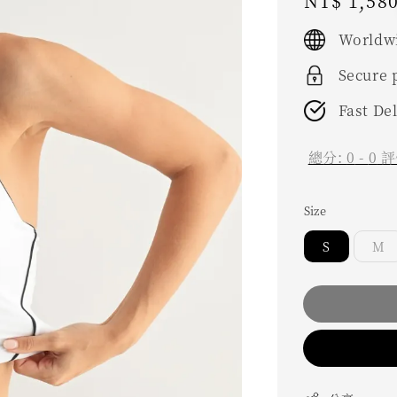
Regular
NT$ 1,58
price
Worldwi
Secure
Fast De
總分:
0
-
0
評
Size
S
M