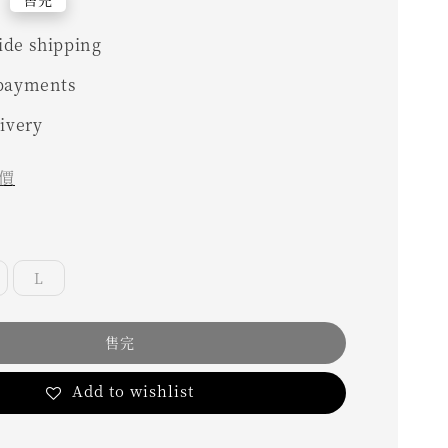
0
de shipping
 payments
livery
價
L
售完
Add to wishlist