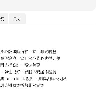
材質
尺寸
度背心版運動內衣，有可卸式胸墊
配黑色滾邊，當日常小背心也很方便
下圍支撐設計，穩定包覆
大，彈性很好，舒服不緊繃不壓胸
 racerback 設計，肩膀活動不受限
重訓或通勤穿搭都非常實穿