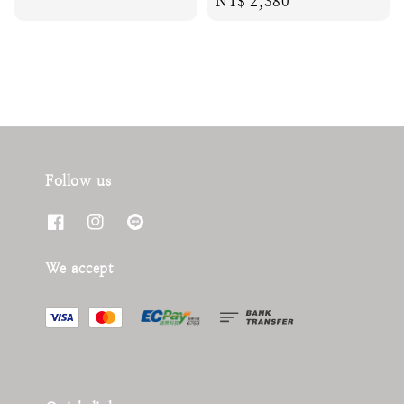
Regular
NT$ 2,380
price
price
Follow us
We accept