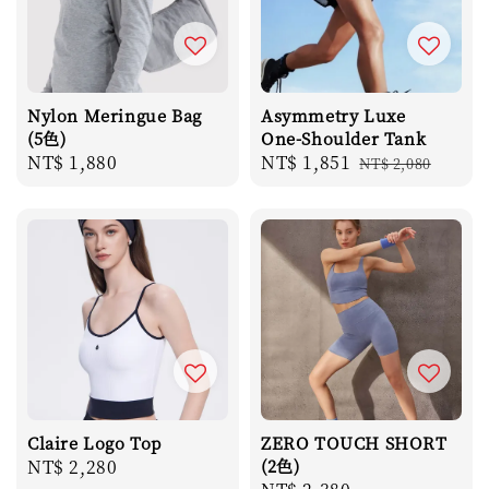
Nylon Meringue Bag
Asymmetry Luxe
(5色)
One-Shoulder Tank
Regular
NT$ 1,880
Sale
NT$ 1,851
Regular
NT$ 2,080
price
price
price
Claire Logo Top
ZERO TOUCH SHORT
Regular
NT$ 2,280
(2色)