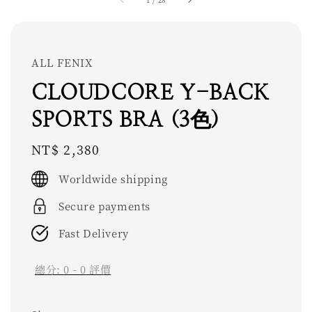
ALL FENIX
CLOUDCORE Y-BACK
SPORTS BRA (3色)
Regular
NT$ 2,380
price
Worldwide shipping
Secure payments
Fast Delivery
總分:
0
-
0
評價