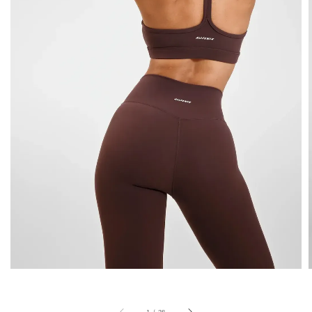
1
/
28