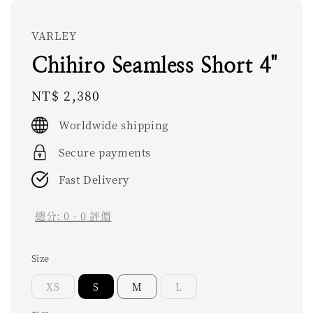
VARLEY
Chihiro Seamless Short 4"
Regular
NT$ 2,380
price
Worldwide shipping
Secure payments
Fast Delivery
總分:
0
-
0
評價
Size
XS
S
M
L