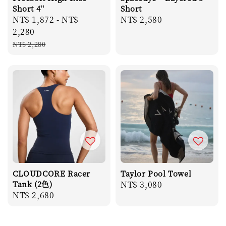
Short 4''
Short
Sale
NT$ 1,872
-
NT$
Regular
NT$ 2,580
price
2,280
price
Regular
NT$ 2,280
price
CLOUDCORE Racer
Taylor Pool Towel
Tank (2色)
Regular
NT$ 3,080
Regular
NT$ 2,680
price
price