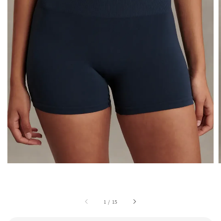
1
/
15