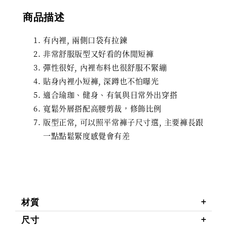
商品描述
有內裡, 兩側口袋有拉鍊
非常舒服版型又好看的休閒短褲
彈性很好, 內裡布料也很舒服不緊繃
貼身內裡小短褲, 深蹲也不怕曝光
適合瑜珈、健身、有氧與日常外出穿搭
寬鬆外層搭配高腰剪裁，修飾比例
版型正常, 可以照平常褲子尺寸選, 主要褲長跟
一點點鬆緊度感覺會有差
材質
尺寸