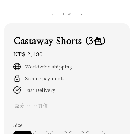
1
/
20
Castaway Shorts (3色)
Regular
NT$ 2,480
price
Worldwide shipping
Secure payments
Fast Delivery
總分:
0
-
0
評價
Size