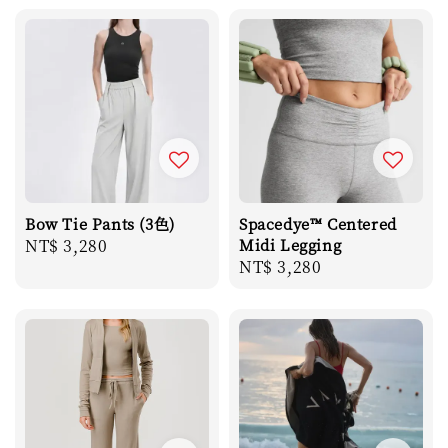
Bow Tie Pants (3色)
Spacedye™ Centered
Regular
NT$ 3,280
Midi Legging
Regular
NT$ 3,280
price
price