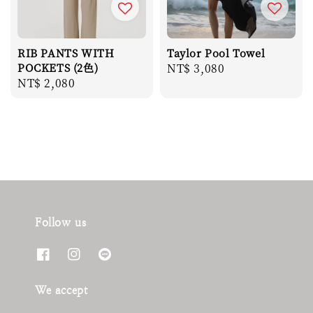
RIB PANTS WITH
Taylor Pool Towel
POCKETS (2色)
Regular
NT$ 3,080
Regular
NT$ 2,080
price
price
Follow us
We accept