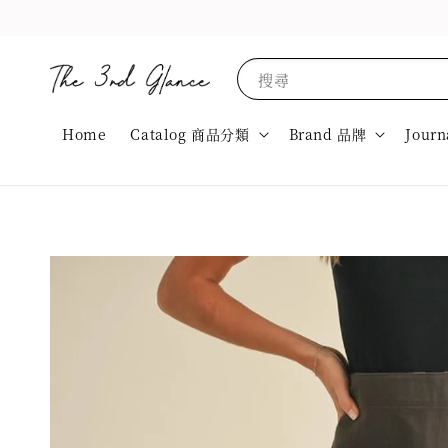
搜尋
Home
Catalog 商品分類
Brand 品牌
Journ