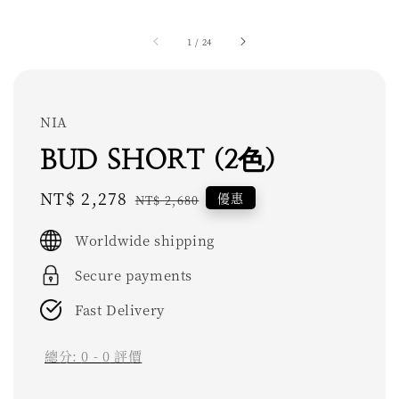
1
/
24
NIA
BUD SHORT (2色)
Sale
NT$ 2,278
Regular
優惠
NT$ 2,680
price
price
Worldwide shipping
Secure payments
Fast Delivery
總分:
0
-
0
評價