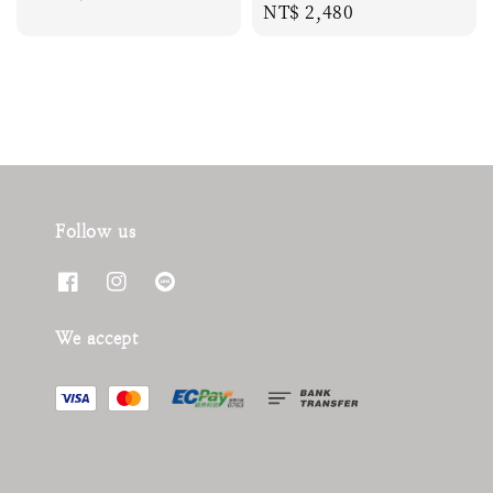
Regular
NT$ 2,480
price
price
price
Follow us
We accept