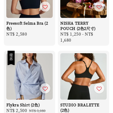
Freesoft Selma Bra (2
NISHA TERRY
色)
POUCH (2色2尺寸)
Regular
NT$ 2,580
Regular
NT$ 1,250
-
NT$
price
price
1,680
優惠
Flykra Shirt (2色)
STUDIO BRALETTE
Sale
NT$ 2,500
Regular
(2色)
NT$ 3,080