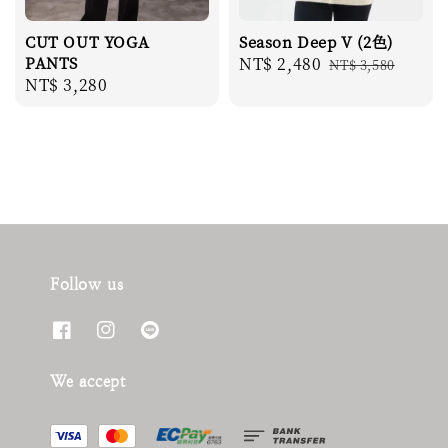
CUT OUT YOGA
Season Deep V (2色)
PANTS
Sale
NT$ 2,480
Regular
NT$ 3,580
Regular
NT$ 3,280
price
price
price
Follow us
We accept