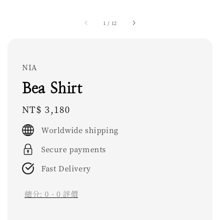
1
/
12
NIA
Bea Shirt
Regular
NT$ 3,180
price
Worldwide shipping
Secure payments
Fast Delivery
總分:
0
-
0
評價