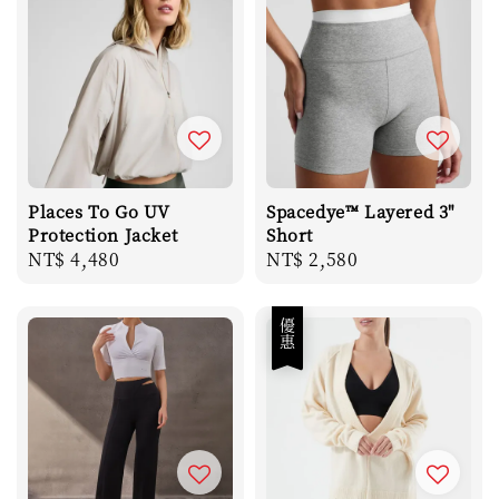
Places To Go UV
Spacedye™ Layered 3"
Protection Jacket
Short
Regular
NT$ 4,480
Regular
NT$ 2,580
price
price
優惠