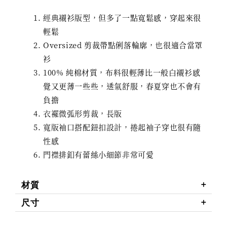
經典襯衫版型，但多了一點寬鬆感，穿起來很
輕鬆
Oversized 剪裁帶點俐落輪廓，也很適合當罩
衫
100% 純棉材質，布料很輕薄比一般白襯衫感
覺又更薄一些些，透氣舒服，春夏穿也不會有
負擔
衣襬微弧形剪裁，長版
寬版袖口搭配鈕扣設計，捲起袖子穿也很有隨
性感
門襟排釦有蕾絲小細節非常可愛
材質
尺寸