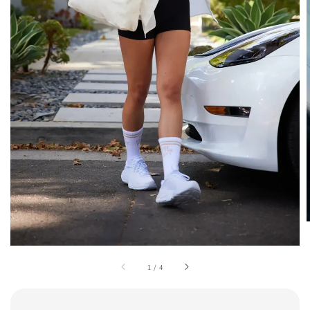
1
/
4