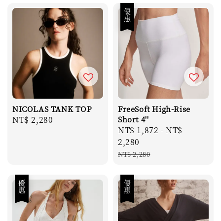
優惠
NICOLAS TANK TOP
FreeSoft High-Rise
Regular
NT$ 2,280
Short 4''
Sale
NT$ 1,872
-
NT$
price
price
2,280
Regular
NT$ 2,280
price
優惠
優惠