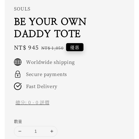
SOULS
BE YOUR OWN
DADDY TOTE
Sale
NT$ 945
Regular
優惠
NT$ 1,050
price
price
Worldwide shipping
Secure payments
Fast Delivery
總分:
0
-
0
評價
數量