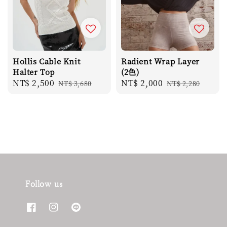
Hollis Cable Knit
Radient Wrap Layer
Halter Top
(2色)
Sale
NT$ 2,500
Regular
Sale
NT$ 2,000
Regular
NT$ 3,680
NT$ 2,280
price
price
price
price
Follow us