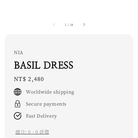
1
/
18
NIA
BASIL DRESS
Regular
NT$ 2,480
price
Worldwide shipping
Secure payments
Fast Delivery
總分:
0
-
0
評價