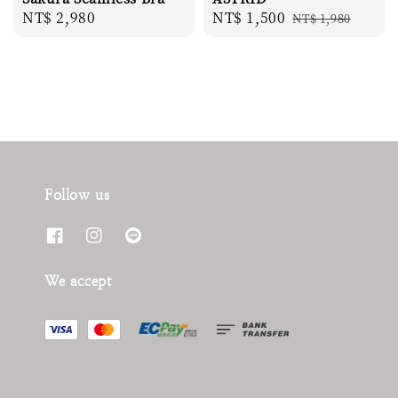
Regular
NT$ 2,980
Sale
NT$ 1,500
Regular
NT$ 1,980
price
price
price
Follow us
We accept