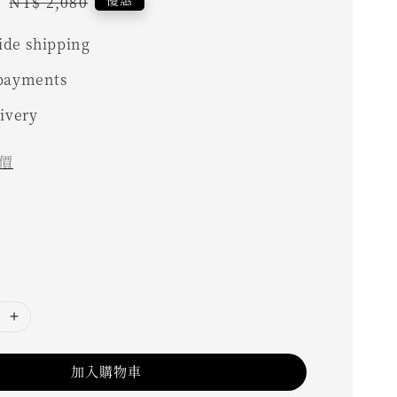
1
Regular
NT$ 2,080
price
de shipping
 payments
livery
價
加入購物車