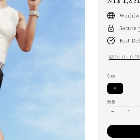
Sale
NT$ 1,85
price
Worldwi
Secure
Fast De
總分:
0
-
0
評
Size
S
數量