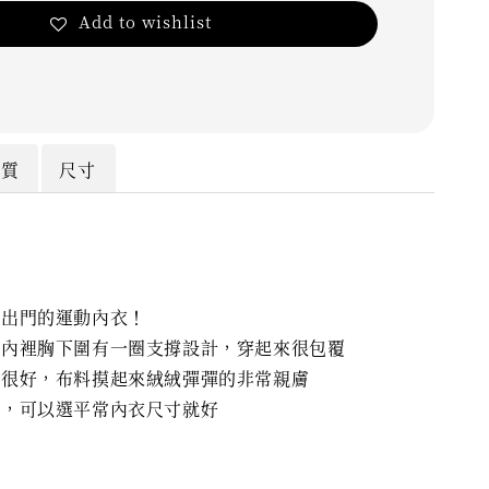
Add to wishlist
材質
尺寸
穿出門的運動內衣！
、內裡胸下圍有一圈支撐設計，穿起來很包覆
性很好，布料摸起來絨絨彈彈的非常親膚
常，可以選平常內衣尺寸就好