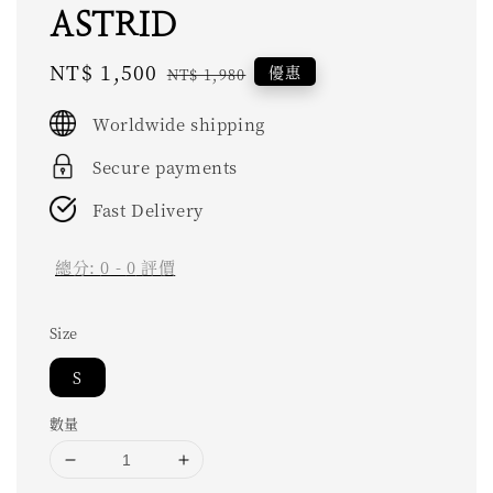
ASTRID
Sale
NT$ 1,500
Regular
優惠
NT$ 1,980
price
price
Worldwide shipping
Secure payments
Fast Delivery
總分:
0
-
0
評價
Size
S
數量