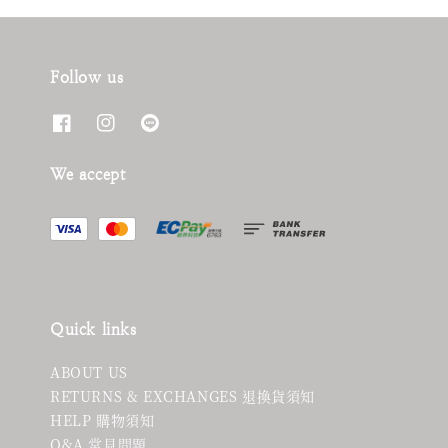
Follow us
We accept
Quick links
ABOUT US
RETURNS & EXCHANGES 退換貨須知
HELP 購物須知
Q&A 常見問題