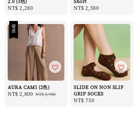
2.0 (3色)
Short
Regular
NT$ 2,280
Regular
NT$ 2,580
price
price
優惠
AURA CAMI (2色)
SLIDE ON NON SLIP
Sale
NT$ 2,800
Regular
GRIP SOCKS
NT$ 3,980
Regular
NT$ 750
price
price
price