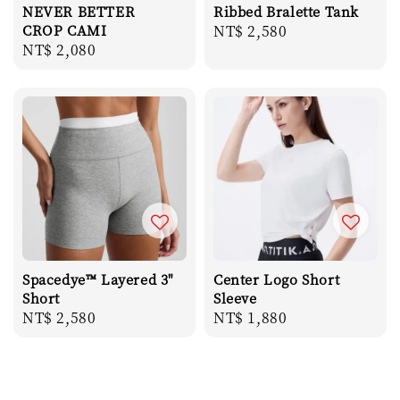
NEVER BETTER
Ribbed Bralette Tank
CROP CAMI
Regular
NT$ 2,580
Regular
NT$ 2,080
price
price
Spacedye™ Layered 3"
Center Logo Short
Short
Sleeve
Regular
NT$ 2,580
Regular
NT$ 1,880
price
price