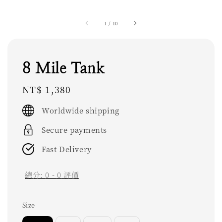
1
/
10
8 Mile Tank
Regular
NT$ 1,380
price
Worldwide shipping
Secure payments
Fast Delivery
總分:
0
-
0
評價
Size