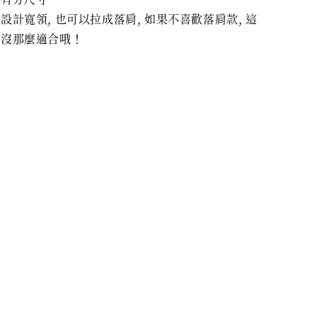
設計寬領, 也可以拉成落肩, 如果不喜歡落肩款, 這
較沒那麼適合哦！