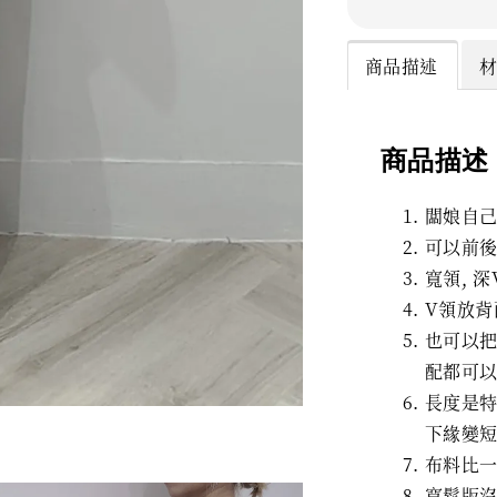
商品描述
商品描述
闆娘自
可以前
寬領, 深
V領放背
也可以把
配都可
長度是特
下緣變
布料比
寬鬆版