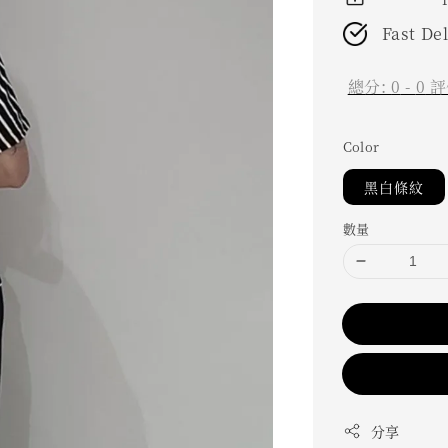
Fast De
總分:
0
-
0
評
Color
黑白條紋
數量
分享