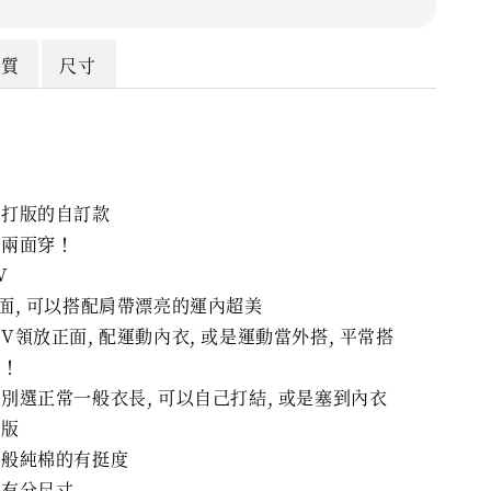
材質
尺寸
己打版的自訂款
後兩面穿！
V
面, 可以搭配肩帶漂亮的運內超美
V領放正面, 配運動內衣, 或是運動當外搭, 平常搭
以！
別選正常一般衣長, 可以自己打結, 或是塞到內衣
短版
一般純棉的有挺度
沒有分尺寸