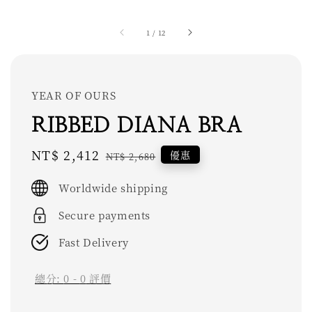
1
/
12
YEAR OF OURS
RIBBED DIANA BRA
Sale
NT$ 2,412
Regular
優惠
NT$ 2,680
price
price
Worldwide shipping
Secure payments
Fast Delivery
總分:
0
-
0
評價