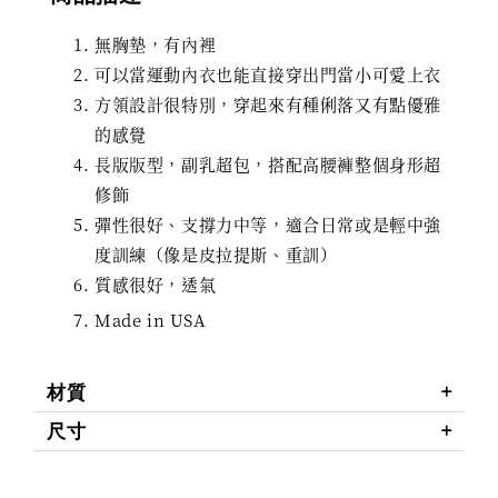
無胸墊，有內裡
可以當運動內衣也能直接穿出門當小可愛上衣
方領設計很特別，穿起來有種俐落又有點優雅
的感覺
長版版型，副乳超包，搭配高腰褲整個身形超
修飾
彈性很好、支撐力中等，適合日常或是輕中強
度訓練（像是皮拉提斯、重訓）
質感很好，透氣
Made in USA
材質
尺寸