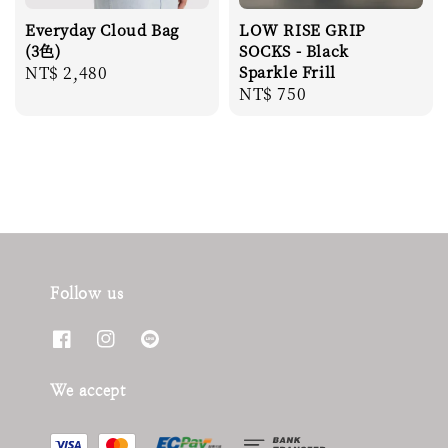
Everyday Cloud Bag
LOW RISE GRIP
(3色)
SOCKS - Black
Regular
NT$ 2,480
Sparkle Frill
Regular
NT$ 750
price
price
Follow us
We accept