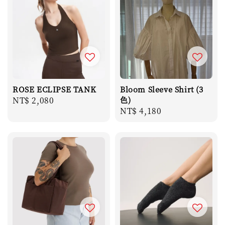
ROSE ECLIPSE TANK
Bloom Sleeve Shirt (3
Regular
NT$ 2,080
色)
Regular
NT$ 4,180
price
price