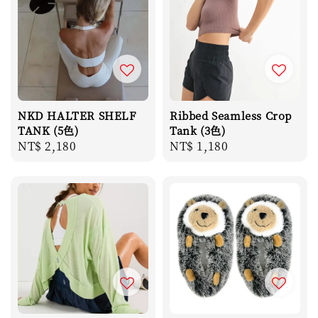
NKD HALTER SHELF
Ribbed Seamless Crop
TANK (5色)
Tank (3色)
Regular
NT$ 2,180
Regular
NT$ 1,180
price
price