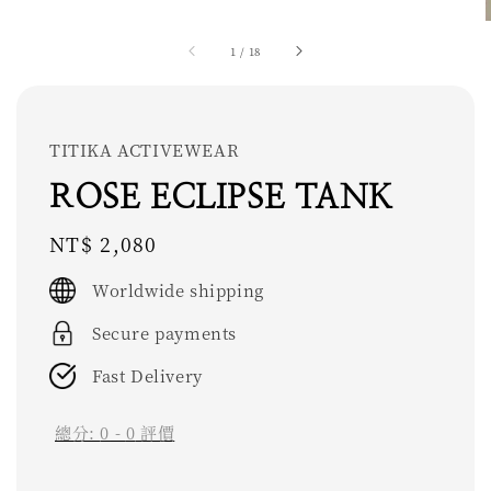
1
/
18
TITIKA ACTIVEWEAR
ROSE ECLIPSE TANK
Regular
NT$ 2,080
price
Worldwide shipping
Secure payments
Fast Delivery
總分:
0
-
0
評價