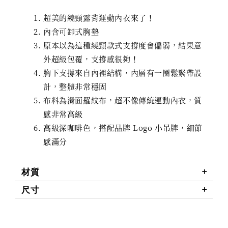
超美的繞頸露背運動內衣來了！
內含可卸式胸墊
原本以為這種繞頸款式支撐度會偏弱，結果意
外超級包覆，支撐感很夠！
胸下支撐來自內裡結構，內層有一圈鬆緊帶設
計，整體非常穩固
布料為滑面羅紋布，超不像傳統運動內衣，質
感非常高級
高級深咖啡色，搭配品牌 Logo 小吊牌，細節
感滿分
材質
尺寸