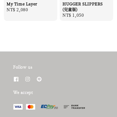
My Time Layer
HUGGER SLIPPERS
Regular
NT$ 2,080
(兒童版)
Regular
NT$ 1,050
price
price
Follow us
We accept