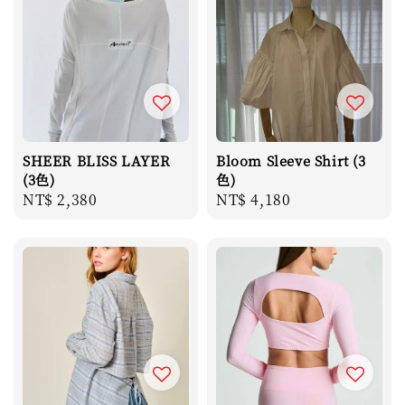
SHEER BLISS LAYER
Bloom Sleeve Shirt (3
(3色)
色)
Regular
NT$ 2,380
Regular
NT$ 4,180
price
price