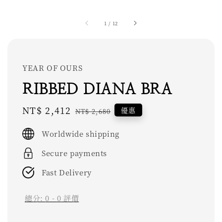
1
/
12
YEAR OF OURS
RIBBED DIANA BRA
Sale
NT$ 2,412
Regular
優惠
NT$ 2,680
price
price
Worldwide shipping
Secure payments
Fast Delivery
總分:
0
-
0
評價