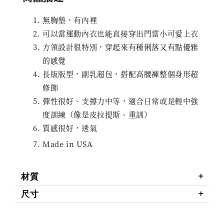
無胸墊，有內裡
可以當運動內衣也能直接穿出門當小可愛上衣
方領設計很特別，穿起來有種俐落又有點優雅
的感覺
長版版型，副乳超包，搭配高腰褲整個身形超
修飾
彈性很好、支撐力中等，適合日常或是輕中強
度訓練（像是皮拉提斯、重訓）
質感很好，透氣
Made in USA
材質
尺寸