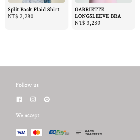
Split Back Plaid Shirt
GABRIETTE
Regular
NT$ 2,280
LONGSLEEVE BRA
Regular
NT$ 3,280
price
price
Follow us
We accept