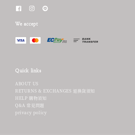
We accept
Quick links
ABOUT US
RETURNS & EXCHANGES 退換貨須知
HELP 購物須知
Q&A 常見問題
privacy policy