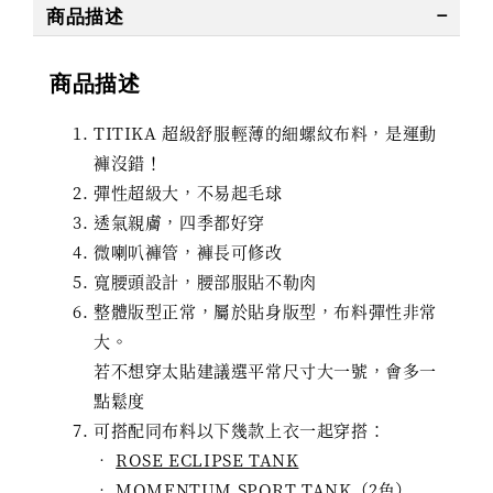
商品描述
商品描述
TITIKA 超級舒服輕薄的細螺紋布料，是運動
褲沒錯！
彈性超級大，不易起毛球
透氣親膚，四季都好穿
微喇叭褲管，褲長可修改
寬腰頭設計，腰部服貼不勒肉
整體版型正常，屬於貼身版型，布料彈性非常
大。
若不想穿太貼建議選平常尺寸大一號，會多一
點鬆度
可搭配同布料以下幾款上衣一起穿搭：
‧
ROSE ECLIPSE TANK
‧
MOMENTUM SPORT TANK（2色）