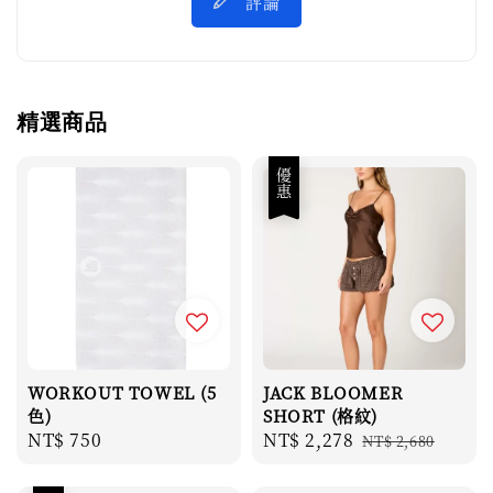
評論
精選商品
優惠
WORKOUT TOWEL (5
JACK BLOOMER
色)
SHORT (格紋)
Regular
NT$ 750
Sale
NT$ 2,278
Regular
NT$ 2,680
price
price
price