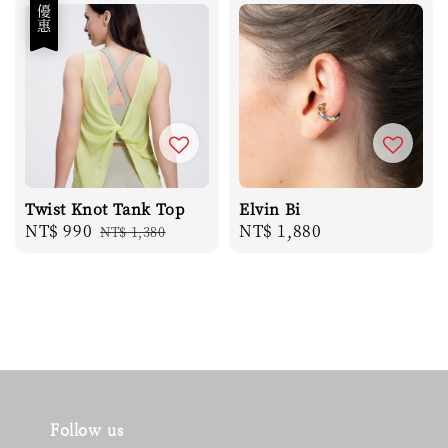
優惠
Twist Knot Tank Top
Elvin Bi
Sale
NT$ 990
Regular
Regular
NT$ 1,880
NT$ 1,380
price
price
price
Follow us