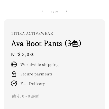
1
/
36
TITIKA ACTIVEWEAR
Ava Boot Pants (3色)
Regular
NT$ 3,080
price
Worldwide shipping
Secure payments
Fast Delivery
總分:
0
-
0
評價