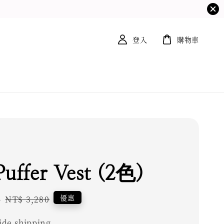
登入
購物車
Puffer Vest (2色)
4
Regular
優惠
NT$ 3,280
price
de shipping