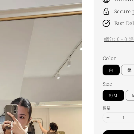
Secure
Fast De
總分:
0
-
0
評
Color
白
綠
Size
S/M
數量