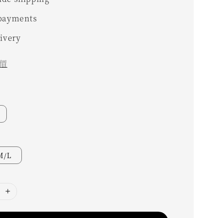
 payments
livery
價
M/L