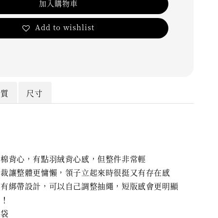
加入購物車
Add to wishlist
材質
尺寸
鋪棉背心，有點羽絨背心感，但整件非常輕
剪裁讓整體更慵懶，領子立起來時很挺又有存在感
樣有綁帶設計，可以自己調整抽繩，短版感會更明顯
喔！
口袋