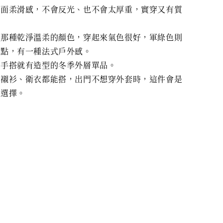
霧面柔滑感，不會反光、也不會太厚重，實穿又有質
是那種乾淨溫柔的顏色，穿起來氣色很好，軍綠色則
一點，有一種法式戶外感。
隨手搭就有造型的冬季外層單品。
、襯衫、衛衣都能搭，出門不想穿外套時，這件會是
的選擇。