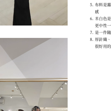
布料是
感
米白色
更中性
是一件
厚針織
很好用