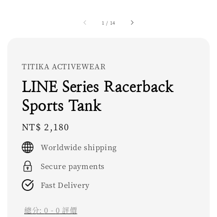
1
/
14
TITIKA ACTIVEWEAR
LINE Series Racerback
Sports Tank
Regular
NT$ 2,180
price
Worldwide shipping
Secure payments
Fast Delivery
總分:
0
-
0
評價