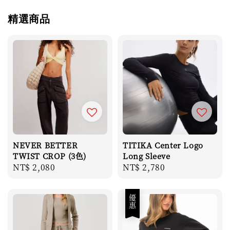
精選商品
NEVER BETTER
TITIKA Center Logo
TWIST CROP (3色)
Long Sleeve
Regular
NT$ 2,080
Regular
NT$ 2,780
price
price
優惠