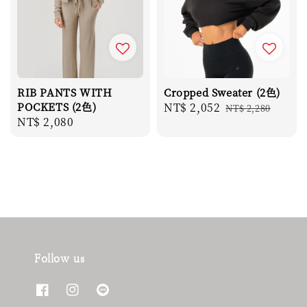
RIB PANTS WITH
Cropped Sweater (2色)
POCKETS (2色)
Sale
NT$ 2,052
Regular
NT$ 2,280
Regular
NT$ 2,080
price
price
price
Follow us