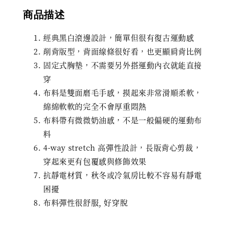
商品描述
經典黑白滾邊設計，簡單但很有復古運動感
削背版型，背面線條很好看，也更顯肩背比例
固定式胸墊，不需要另外搭運動內衣就能直接
穿
布料是雙面磨毛手感，摸起來非常滑順柔軟，
綿綿軟軟的完全不會厚重悶熱
布料帶有微微奶油感，不是一般偏硬的運動布
料
4-way stretch 高彈性設計，長版背心剪裁，
穿起來更有包覆感與修飾效果
抗靜電材質，秋冬或冷氣房比較不容易有靜電
困擾
布料彈性很舒服, 好穿脫