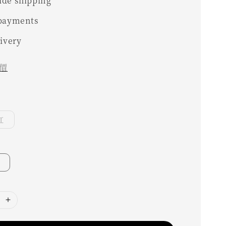
de shipping
 payments
livery
價
紅