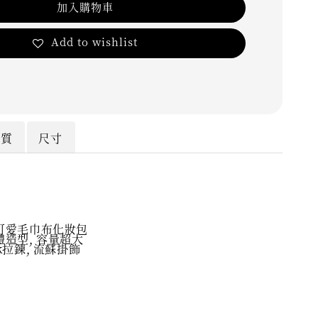
加入購物車
Add to wishlist
材質
尺寸
可愛毛巾布化妝包
體造型, 容量超大
k拉鍊, 流蘇掛飾