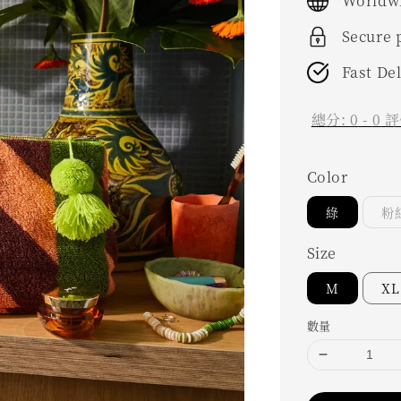
Worldwi
Secure
Fast De
總分:
0
-
0
評
Color
綠
粉
Size
M
XL
數量