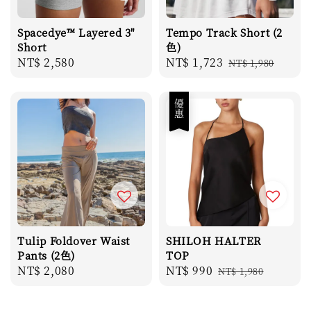
Spacedye™ Layered 3"
Tempo Track Short (2
Short
色)
Regular
NT$ 2,580
Sale
NT$ 1,723
Regular
NT$ 1,980
price
price
price
優惠
Tulip Foldover Waist
SHILOH HALTER
Pants (2色)
TOP
Regular
NT$ 2,080
Sale
NT$ 990
Regular
NT$ 1,980
price
price
price