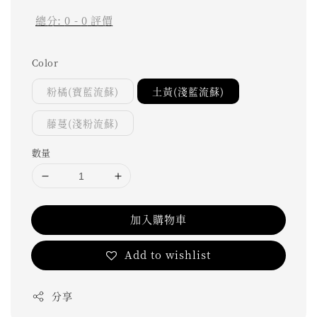
總分:
0
-
0
評價
Color
粉橘(寶藍流蘇)
土黃(淺藍流蘇)
藤蔓(淺粉流蘇)
數量
加入購物車
Add to wishlist
分享