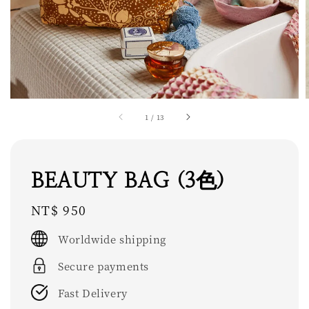
1
/
13
BEAUTY BAG (3色)
Regular
NT$ 950
price
Worldwide shipping
Secure payments
Fast Delivery