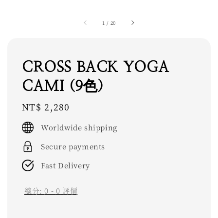
1
/
20
CROSS BACK YOGA
CAMI (9色)
Regular
NT$ 2,280
price
Worldwide shipping
Secure payments
Fast Delivery
總分:
0
-
0
評價