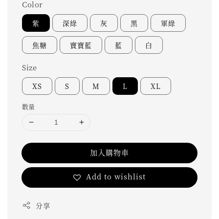
Color
紫
深綠
灰
黑
軍綠
焦糖
寶寶藍
藍
白
Size
XS
S
M
L
XL
數量
加入購物車
Add to wishlist
分享