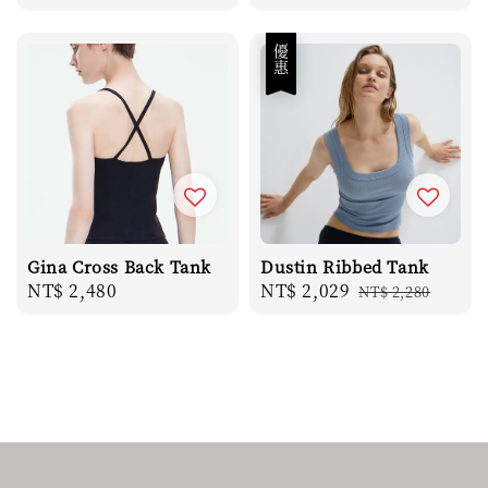
price
優惠
Gina Cross Back Tank
Dustin Ribbed Tank
Regular
NT$ 2,480
Sale
NT$ 2,029
Regular
NT$ 2,280
price
price
price