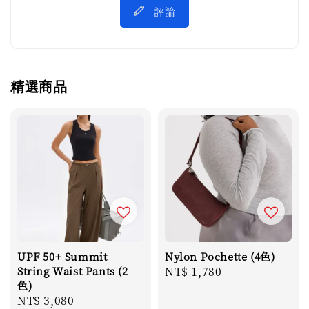
評論
精選商品
UPF 50+ Summit
Nylon Pochette (4色)
String Waist Pants (2
Regular
NT$ 1,780
色)
price
Regular
NT$ 3,080