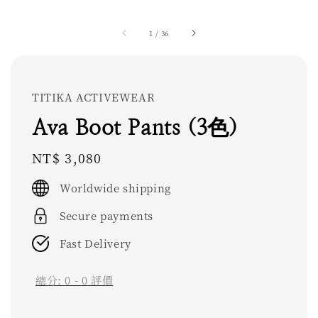
1
/
36
TITIKA ACTIVEWEAR
Ava Boot Pants (3色)
Regular
NT$ 3,080
price
Worldwide shipping
Secure payments
Fast Delivery
總分:
0
-
0
評價