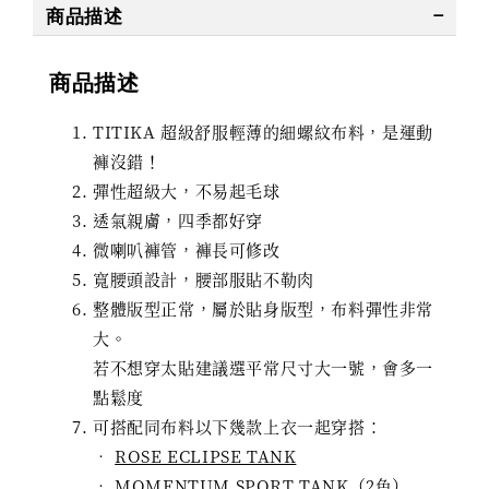
商品描述
商品描述
TITIKA 超級舒服輕薄的細螺紋布料，是運動
褲沒錯！
彈性超級大，不易起毛球
透氣親膚，四季都好穿
微喇叭褲管，褲長可修改
寬腰頭設計，腰部服貼不勒肉
整體版型正常，屬於貼身版型，布料彈性非常
大。
若不想穿太貼建議選平常尺寸大一號，會多一
點鬆度
可搭配同布料以下幾款上衣一起穿搭：
‧
ROSE ECLIPSE TANK
‧
MOMENTUM SPORT TANK（2色）