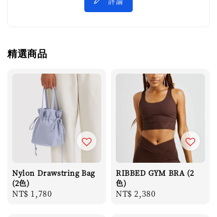
評論
精選商品
Nylon Drawstring Bag
RIBBED GYM BRA (2
(2色)
色)
Regular
NT$ 1,780
Regular
NT$ 2,380
price
price