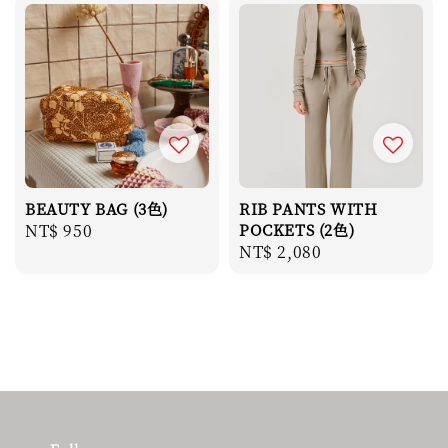
BEAUTY BAG (3色)
RIB PANTS WITH
Regular
NT$ 950
POCKETS (2色)
Regular
NT$ 2,080
price
price