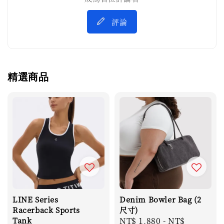
評論
精選商品
LINE Series
Denim Bowler Bag (2
Racerback Sports
尺寸)
Tank
Regular
NT$ 1,880
-
NT$