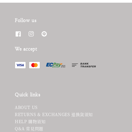
Follow us
We accept
Quick links
ABOUT US
RETURNS & EXCHANGES 退換貨須知
HELP 購物須知
Q&A 常見問題