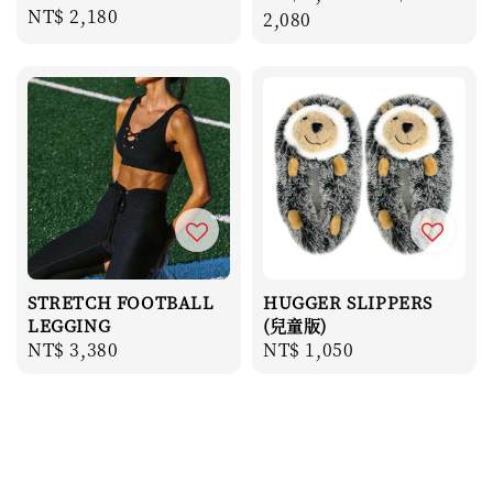
Regular
NT$ 2,180
price
2,080
price
STRETCH FOOTBALL
HUGGER SLIPPERS
LEGGING
(兒童版)
Regular
NT$ 3,380
Regular
NT$ 1,050
price
price