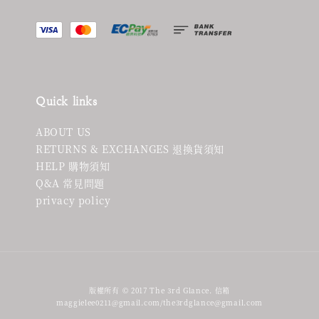
Quick links
ABOUT US
RETURNS & EXCHANGES 退換貨須知
HELP 購物須知
Q&A 常見問題
privacy policy
版權所有 © 2017 The 3rd Glance. 信箱
maggielee0211@gmail.com/the3rdglance@gmail.com