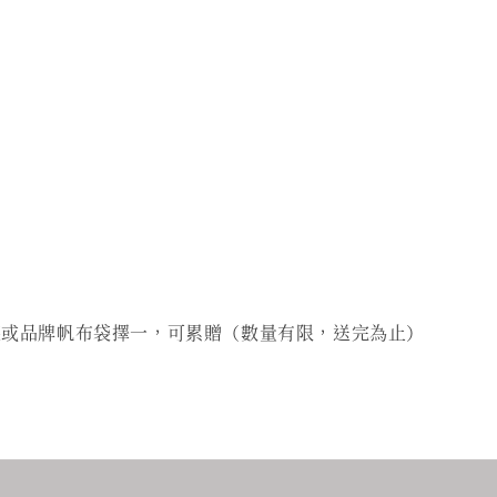
 可收納購物袋或品牌帆布袋擇一，可累贈（數量有限，送完為止）