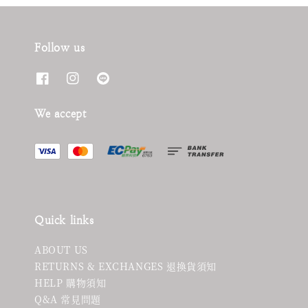
Follow us
We accept
Quick links
ABOUT US
RETURNS & EXCHANGES 退換貨須知
HELP 購物須知
Q&A 常見問題